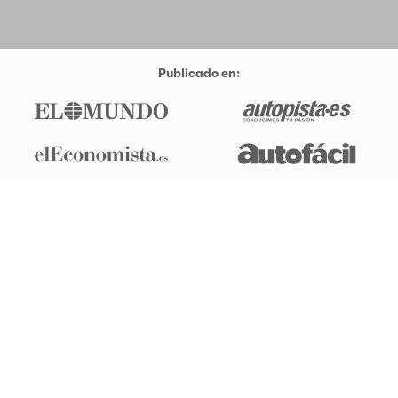
Publicado en:
Elige el Niro
Compara tus
Ahorra
perfecto para
ofertas
tiempo y
tí
dinero