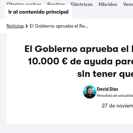
Ofertas coches
Renting
Eléctricos
Híbridos
Ven
Ir al contenido principal
Noticias
El Gobierno aprueba el Renove DANA con hasta 10.000 € de ayuda para los coches afectados sin tener que devolverse
El Gobierno aprueba el
10.000 € de ayuda par
sin tener qu
David Díez
Periodista de actualid
27 de novie