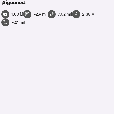
¡Síguenos!
1,03 M
42,9 mil
70,2 mil
2,38 M
4,21 mil