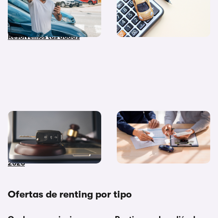
coche nuevo, coche de
pago al contado o financio
stock y coche de Km 0?
su compra?
Resolvemos tus dudas
Coches de subasta pública:
Diferencias entre
dónde y cómo comprar
financiación y renting ¿Cuál
coches embargados en
me interesa más?
2026
Ofertas de renting por tipo