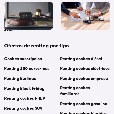
Coches de subasta pública:
Diferencias entre
dónde y cómo comprar
financiación y renting ¿Cuál
coches embargados en
me interesa más?
2026
Ofertas de renting por tipo
Coches suscripcion
Renting coches diésel
Renting 250 euros/mes
Renting coches eléctricos
Renting Berlinas
Renting coches empresa
Renting coches
Renting Black Friday
familiares
Renting coches PHEV
Renting coches gasolina
Renting coches SUV
Renting coches híbridos