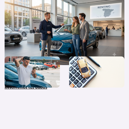
Flexibilidad o propiedad: ¿Por qué el
renting triunfa cada vez más en España?
¿Qué diferencias hay entre
Quiero un coche nuevo… ¿lo
coche nuevo, coche de
pago al contado o financio
stock y coche de Km 0?
su compra?
Resolvemos tus dudas