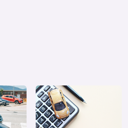
che nuevo,
Quiero un coche nuevo… ¿lo pago al contado
0? Resolvemos
o financio su compra?