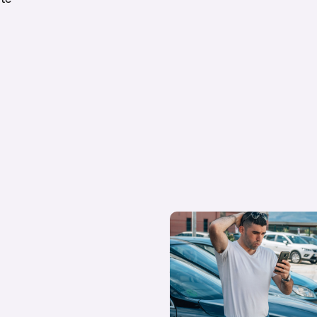
¿Qué diferencias hay entre co
coche de stock y coche de Km 
tus dudas