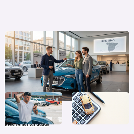
Flexibilidad o propiedad: ¿Por qué el
renting triunfa cada vez más en España?
¿Qué diferencias hay entre
Quiero un coche nuevo… ¿lo
coche nuevo, coche de
pago al contado o financio
stock y coche de Km 0?
su compra?
Resolvemos tus dudas