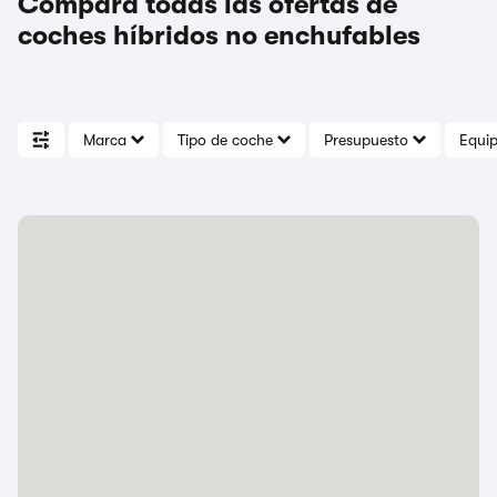
Compara todas las ofertas de
coches híbridos no enchufables
Marca
Tipo de coche
Presupuesto
Equi