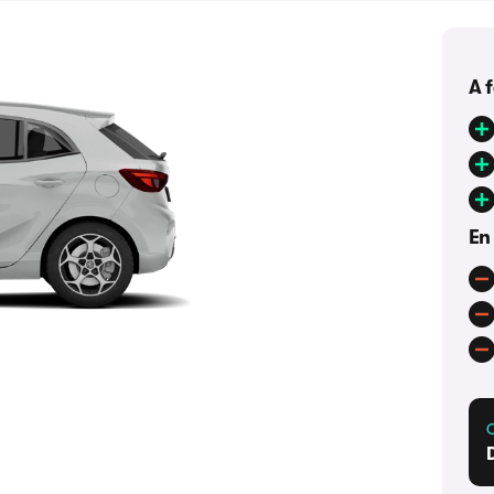
A 
En