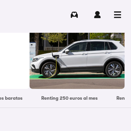
Comprar
Iniciar sesión
Menú
es baratos
Renting 250 euros al mes
Rentin