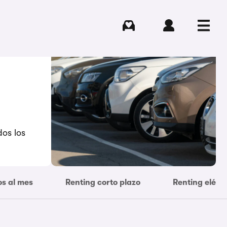
Comprar
Iniciar sesión
Menú
dos los
os al mes
Renting corto plazo
Renting eléctr