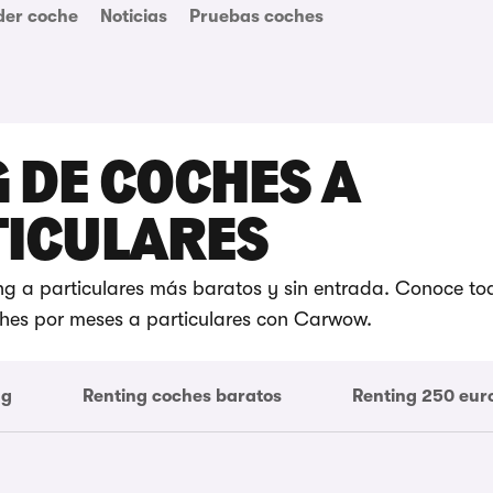
der coche
Noticias
Pruebas coches
 DE COCHES A
TICULARES
ing a particulares más baratos y sin entrada. Conoce to
oches por meses a particulares con Carwow.
ng
Renting coches baratos
Renting 250 eur