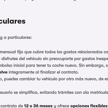
culares
ng a particulares:
fa mensual fija que cubre todos los gastos relacionados c
isfrutes del vehículo sin preocuparte por gastos inesp
bolso inicial para tener tu coche nuevo. Sin embargo, s
elve
íntegramente al finalizar el contrato.
rato, puedes cambiar tu vehículo por otro más nuevo, de 
 usuario se simplifica, evitando trámites con ola matricula
n contrato de
12 o 36 meses
y ofrece
opciones flexibles