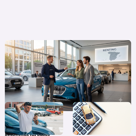
Flexibilidad o propiedad: ¿Por qué el
renting triunfa cada vez más en España?
¿Qué diferencias hay entre
Quiero un coche nuevo… ¿lo
coche nuevo, coche de
pago al contado o financio
stock y coche de Km 0?
su compra?
Resolvemos tus dudas