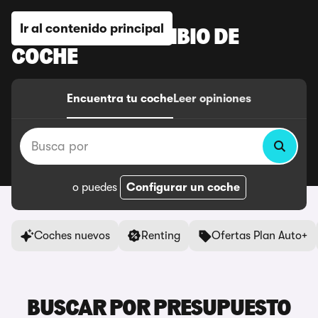
Ir al contenido principal
DISFRUTA EL CAMBIO DE
COCHE
Encuentra tu coche
Leer opiniones
Busca por
o puedes
Configurar un coche
Coches nuevos
Renting
Ofertas Plan Auto+
BUSCAR POR PRESUPUESTO