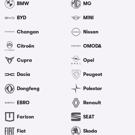
BMW
MG
BYD
MINI
Changan
Nissan
Citroën
OMODA
Cupra
Opel
Dacia
Peugeot
Dongfeng
Polestar
EBRO
Renault
Farizon
SEAT
Fiat
Skoda