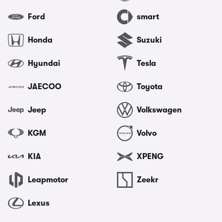
Ford
smart
Honda
Suzuki
Hyundai
Tesla
JAECOO
Toyota
Jeep
Volkswagen
KGM
Volvo
KIA
XPENG
Leapmotor
Zeekr
Lexus