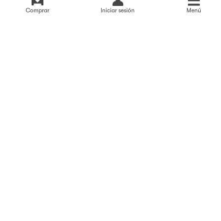
Valoración
4,4/5
de
6.152
opiniones
Comprar
Iniciar sesión
Menú
Términos y condiciones
Configurar cookies y privacidad
Política ASG
Política de privacidad
Declaración de accesibilidad
Aviso legal
España
Alemania
Reino Unido