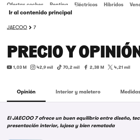
Ofertas coches
Renting
Eléctricos
Híbridos
Ven
Ir al contenido principal
JAECOO
7
PRECIO Y OPINIÓN
1,03 M
42,9 mil
70,2 mil
2,38 M
4,21 mil
Opinión
Interior y maletero
Medidas
El JAECOO 7 ofrece un buen equilibrio entre diseño, te
presentación interior, lujosa y bien rematada