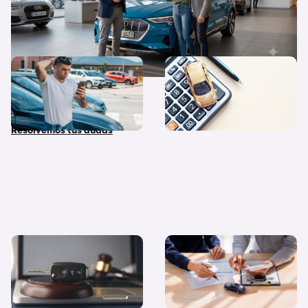
¿Qué diferencias hay entre
Quiero un coche nuevo… ¿lo
coche nuevo, coche de
pago al contado o financio
stock y coche de Km 0?
su compra?
Resolvemos tus dudas
Coches de subasta pública:
Diferencias entre
dónde y cómo comprar
financiación y renting ¿Cuál
coches embargados en
me interesa más?