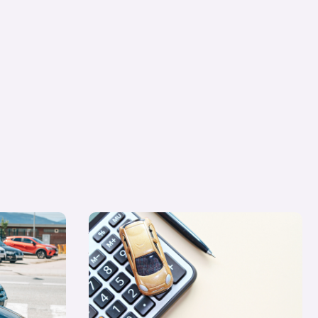
che nuevo,
Quiero un coche nuevo… ¿lo pago al contado
0? Resolvemos
o financio su compra?