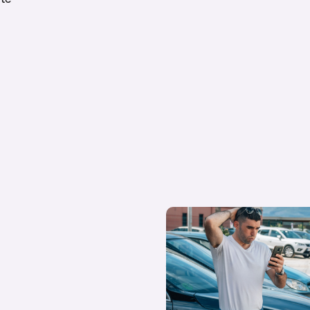
¿Qué diferencias hay entre co
coche de stock y coche de Km 
tus dudas