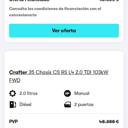
Consulta las condiciones de financiación con el
concesionario
Ver oferta
Crafter
35 Chasis CS RS L4 2.0 TDI 103kW
FWD
2.0 litros
Manual
Diésel
2 puertas
PVP
48.388 €