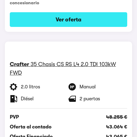
concesionario
Ver oferta
Crafter
35 Chasis CS RS L4 2.0 TDI 103kW
FWD
2.0 litros
Manual
Diésel
2 puertas
PVP
48.255 €
Oferta al contado
43.064 €
Oferta Financiado
43.065 €