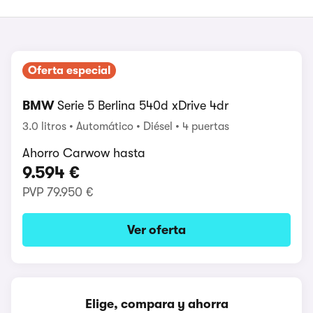
Oferta especial
BMW
Serie 5 Berlina 540d xDrive 4dr
3.0 litros
Automático
Diésel
4 puertas
Ahorro Carwow hasta
9.594 €
PVP
79.950 €
Ver oferta
Elige, compara y ahorra