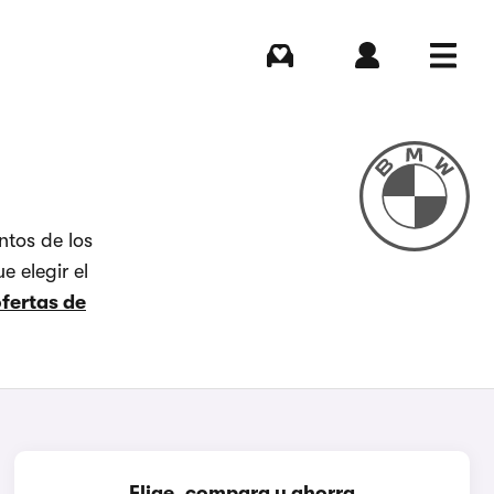
Comprar
Iniciar sesión
Menú
tos de los
e elegir el
ofertas de
Elige, compara y ahorra