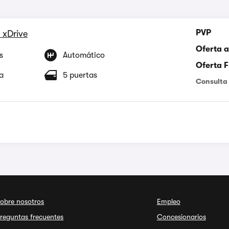
PVP
 xDrive
Oferta a
s
Automático
Oferta 
a
5 puertas
Consulta 
obre nosotros
Empleo
reguntas frecuentes
Concesionarios