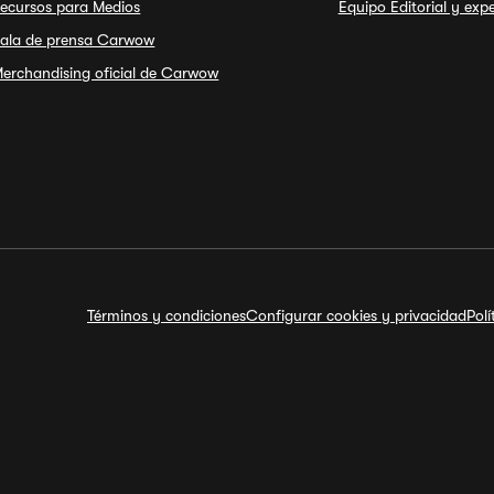
ecursos para Medios
Equipo Editorial y exp
ala de prensa Carwow
erchandising oficial de Carwow
Términos y condiciones
Configurar cookies y privacidad
Pol