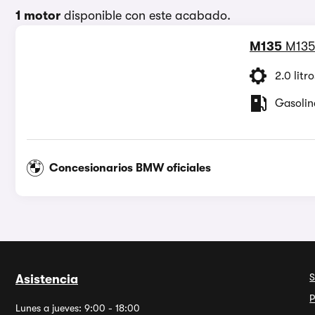
1 motor
disponible con este acabado.
M135
M135
2.0 litro
Gasolin
Concesionarios BMW oficiales
S
Asistencia
P
Lunes a jueves: 9:00 - 18:00