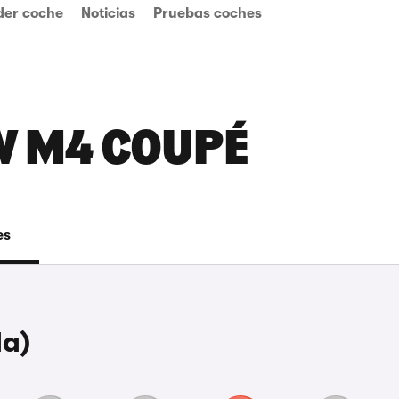
der coche
Noticias
Pruebas coches
W M4 COUPÉ
es
da)