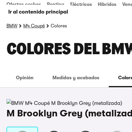
Ofertas coches
Renting
Eléctricos
Híbridos
Ven
Ir al contenido principal
BMW
M4 Coupé
Colores
COLORES DEL BM
Opinión
Medidas y acabados
Color
M Brooklyn Grey (metaliza