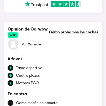
Opinión de Carwow
Cómo probamos los coches
9/10
Por
Carwow
A favor
Tacto deportivo
Cuatro plazas
Motores ECO
En contra
Gama mecánica escueta