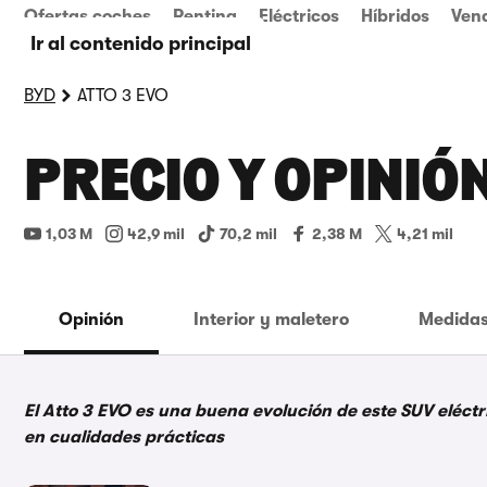
Ofertas coches
Renting
Eléctricos
Híbridos
Ven
Ir al contenido principal
BYD
ATTO 3 EVO
PRECIO Y OPINIÓN
1,03 M
42,9 mil
70,2 mil
2,38 M
4,21 mil
Opinión
Interior y maletero
Medidas
El Atto 3 EVO es una buena evolución de este SUV eléct
en cualidades prácticas