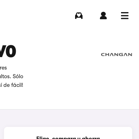
Comprar
Iniciar sesión
Menú
VO
res
ltos. Sólo
 de fácil!
Elige, compara y ahorra