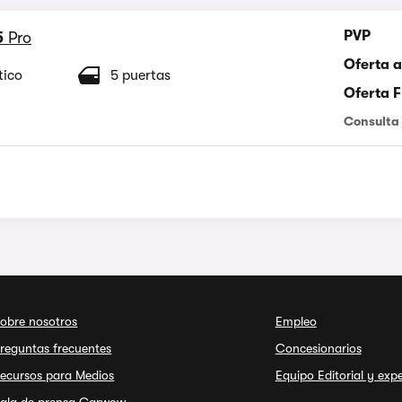
PVP
5
Pro
Oferta a
tico
5 puertas
Oferta 
Consulta 
obre nosotros
Empleo
reguntas frecuentes
Concesionarios
ecursos para Medios
Equipo Editorial y exp