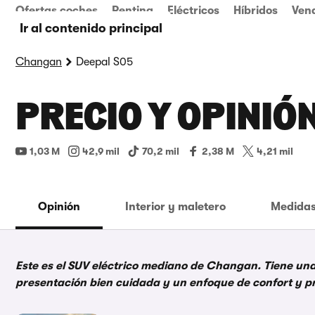
Ofertas coches
Renting
Eléctricos
Híbridos
Ven
Ir al contenido principal
Changan
Deepal S05
PRECIO Y OPINIÓ
1,03 M
42,9 mil
70,2 mil
2,38 M
4,21 mil
Opinión
Interior y maletero
Medidas
Este es el SUV eléctrico mediano de Changan. Tiene u
presentación bien cuidada y un enfoque de confort y p