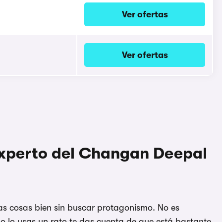
Ver ofertas
Ver ofertas
experto del Changan Deepal
s cosas bien sin buscar protagonismo. No es
 lo usas un rato te das cuenta de que está bastante