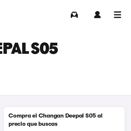
Comprar
Iniciar sesión
Menú
EPAL S05
Compra el Changan Deepal S05 al
precio que buscas