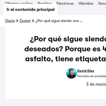
Ofertas coches
Renting
Eléctricos
Híbridos
Ven
Ir al contenido principal
Dacia
Duster
¿Por qué sigue siendo uno de los SUV más deseados? Porque es 4×4, es capaz fuera del asfalto, tiene etiqueta ECO y un gran precio
¿Por qué sigue siend
deseados? Porque es 4
asfalto, tiene etiquet
David Díez
Periodista de actualid
3 de marz