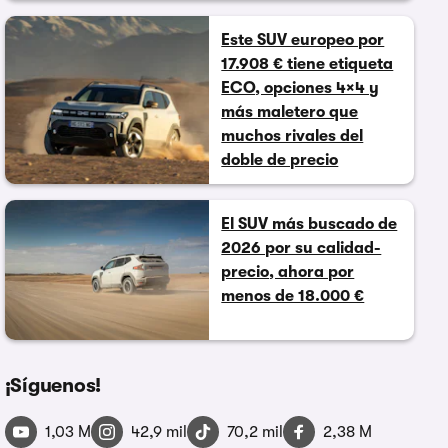
Este SUV europeo por
17.908 € tiene etiqueta
ECO, opciones 4×4 y
más maletero que
muchos rivales del
doble de precio
El SUV más buscado de
2026 por su calidad-
precio, ahora por
menos de 18.000 €
¡Síguenos!
1,03 M
42,9 mil
70,2 mil
2,38 M