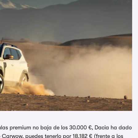
las premium no baja de los 30.000 €, Dacia ha dado
 Carwow, puedes tenerlo por 18.182 € (frente a los