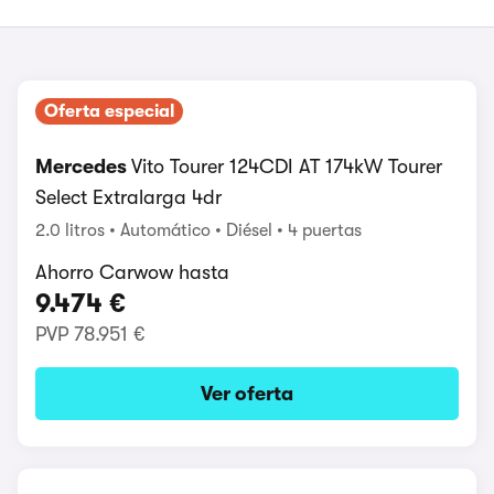
Oferta especial
Mercedes
Vito Tourer 124CDI AT 174kW Tourer
Select Extralarga 4dr
2.0 litros
Automático
Diésel
4 puertas
Ahorro Carwow hasta
9.474 €
PVP
78.951 €
Ver oferta