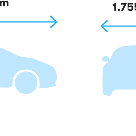
mm
1.7