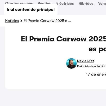
Ofertas coches
Renting
Eléctricos
Híbridos
Ven
Ir al contenido principal
Noticias
El Premio Carwow 2025 a mejor coche del año es para…
El Premio Carwow 2025
es p
David Díez
Periodista de actualid
17 de ene