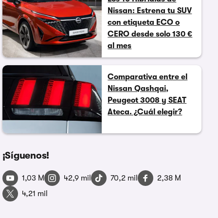
Nissan: Estrena tu SUV
con etiqueta ECO o
CERO desde solo 130 €
al mes
Comparativa entre el
Nissan Qashqai,
Peugeot 3008 y SEAT
Ateca. ¿Cuál elegir?
¡Síguenos!
1,03 M
42,9 mil
70,2 mil
2,38 M
4,21 mil