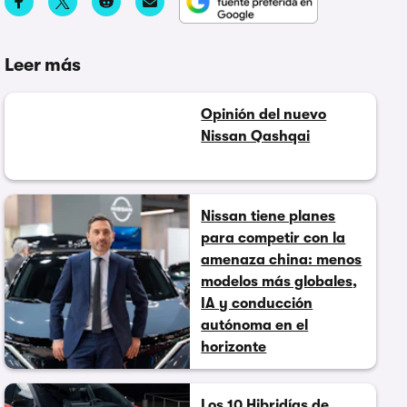
Leer más
Opinión del nuevo
Nissan Qashqai
Nissan tiene planes
para competir con la
amenaza china: menos
modelos más globales,
IA y conducción
autónoma en el
horizonte
Los 10 Hibridías de