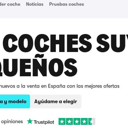
der coche
Noticias
Pruebas coches
 COCHES S
QUEÑOS
nuevos a la venta en España con las mejores ofertas
a y modelo
Ayúdame a elegir
opiniones