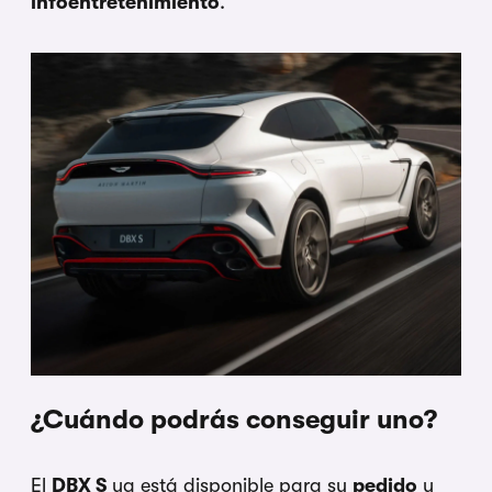
infoentretenimiento
.
¿Cuándo podrás conseguir uno?
El
DBX S
ya está disponible para su
pedido
y