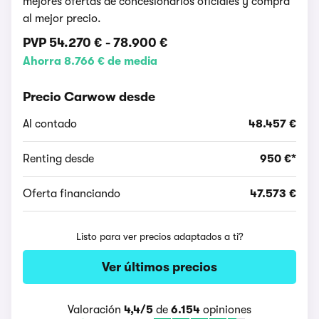
mejores ofertas de concesionarios oficiales y compra
al mejor precio.
PVP
54.270 €
-
78.900 €
Ahorra 8.766 € de media
Precio Carwow desde
Al contado
48.457 €
Renting desde
950 €*
Oferta financiando
47.573 €
Listo para ver precios adaptados a ti?
Ver últimos precios
Valoración
4,4/5
de
6.154
opiniones