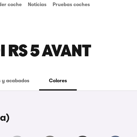
der coche
Noticias
Pruebas coches
I RS 5 AVANT
 y acabados
Colores
a)