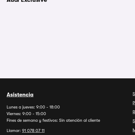
S
Asistencia
P
Lunes a jueves: 9:00 - 18:00
R
Viernes: 9:00 - 15:00
Fines de semana y festivos: Sin atención al cliente
S
M
Llamar:
91 078 07 11