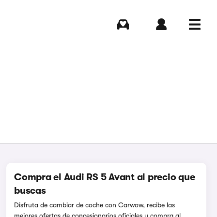
Comprar
Iniciar sesión
Menú
Compra el Audi RS 5 Avant al precio que
buscas
Disfruta de cambiar de coche con Carwow, recibe las
mejores ofertas de concesionarios oficiales y compra al