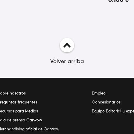
Volver arriba
obre nosotros
Empleo
reguntas frecuentes
Concesionarios
ecursos para Medios
Equipo Editorial y exp
ala de prensa Carwow
erchandising oficial de Carwow