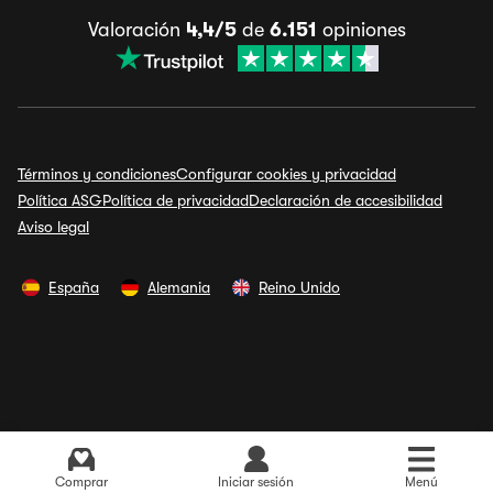
Valoración
4,4/5
de
6.151
opiniones
Términos y condiciones
Configurar cookies y privacidad
Política ASG
Política de privacidad
Declaración de accesibilidad
Aviso legal
España
Alemania
Reino Unido
Ver últimos precios
Comprar
Iniciar sesión
Menú