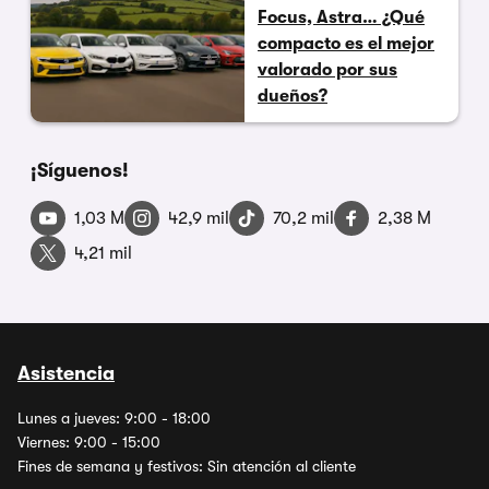
Focus, Astra… ¿Qué
compacto es el mejor
valorado por sus
dueños?
¡Síguenos!
1,03 M
42,9 mil
70,2 mil
2,38 M
4,21 mil
Asistencia
Lunes a jueves: 9:00 - 18:00
Viernes: 9:00 - 15:00
Fines de semana y festivos: Sin atención al cliente