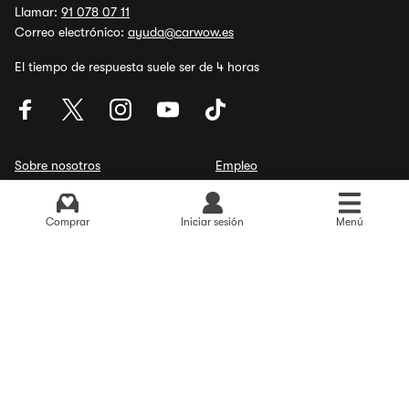
Llamar:
91 078 07 11
Correo electrónico:
ayuda@carwow.es
El tiempo de respuesta suele ser de 4 horas
Sobre nosotros
Empleo
Preguntas frecuentes
Concesionarios
Recursos para Medios
Equipo Editorial y expertos
Comprar
Iniciar sesión
Menú
Sala de prensa Carwow
Merchandising oficial de
Carwow
Valoración
4,4/5
de
6.152
opiniones