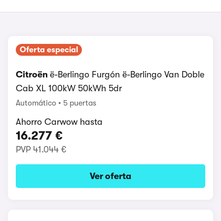
Oferta especial
Citroën
ë-Berlingo Furgón ë-Berlingo Van Doble
Cab XL 100kW 50kWh 5dr
Automático
5 puertas
Ahorro Carwow hasta
16.277 €
PVP
41.044 €
Ver oferta