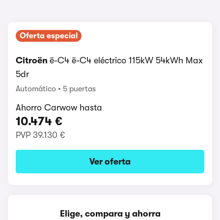
Oferta especial
Citroën
ë-C4 ë-C4 eléctrico 115kW 54kWh Max
5dr
Automático
5 puertas
Ahorro Carwow hasta
10.474 €
PVP
39.130 €
Ver oferta
Elige, compara y ahorra