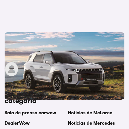
El SsangYong Torres con gasolina o GLP ya está
a la venta y es la antesala del eléctrico Torres
EVX
Redacción carwow
8 de noviembre de 2023
Temas relacionados en esta
categoría
Sala de prensa carwow
Noticias de McLaren
DealerWow
Noticias de Mercedes