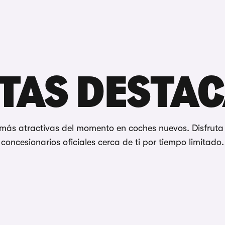
der coche
Noticias
Pruebas coches
s
TAS DESTA
 más atractivas del momento en coches nuevos. Disfruta
concesionarios oficiales cerca de ti por tiempo limitado.