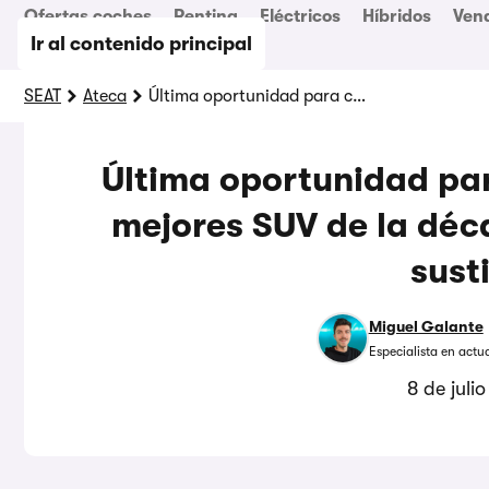
Ofertas coches
Renting
Eléctricos
Híbridos
Ven
Ir al contenido principal
SEAT
Ateca
Última oportunidad para conseguir uno de los mejores SUV de la década que se despide sin sustituto
Última oportunidad par
mejores SUV de la déc
sust
Miguel Galante
Especialista en actu
8 de juli