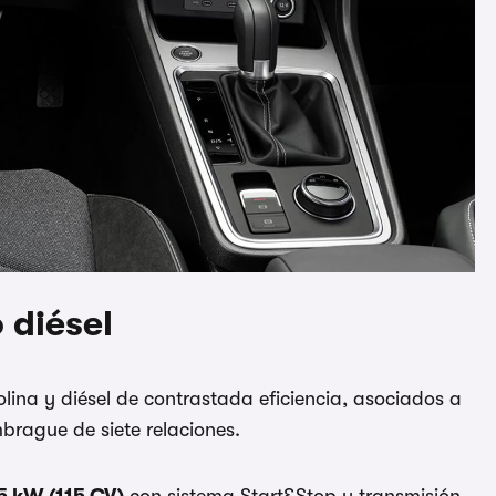
 diésel
ina y diésel de contrastada eficiencia, asociados a
rague de siete relaciones.
85 kW (115 CV)
con sistema Start&Stop y transmisión