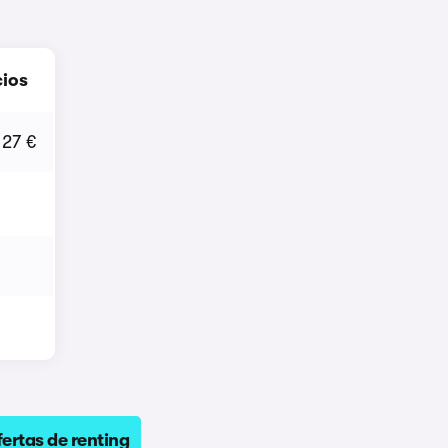
cios
127 €
ertas de renting