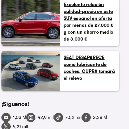
Excelente relación
calidad-precio en este
SUV español en oferta
por menos de 27.000 €
y con un ahorro medio
de 3.000 €
SEAT DESAPARECE
como fabricante de
coches. CUPRA tomará
el relevo
¡Síguenos!
1,03 M
42,9 mil
70,2 mil
2,38 M
4,21 mil