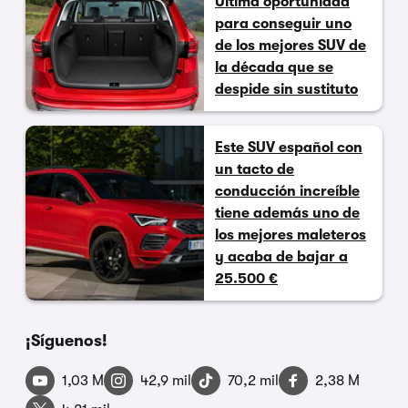
Última oportunidad
para conseguir uno
de los mejores SUV de
la década que se
despide sin sustituto
Este SUV español con
un tacto de
conducción increíble
tiene además uno de
los mejores maleteros
y acaba de bajar a
25.500 €
¡Síguenos!
1,03 M
42,9 mil
70,2 mil
2,38 M