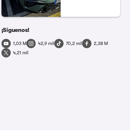
¡Síguenos!
1,03 M
42,9 mil
70,2 mil
2,38 M
4,21 mil