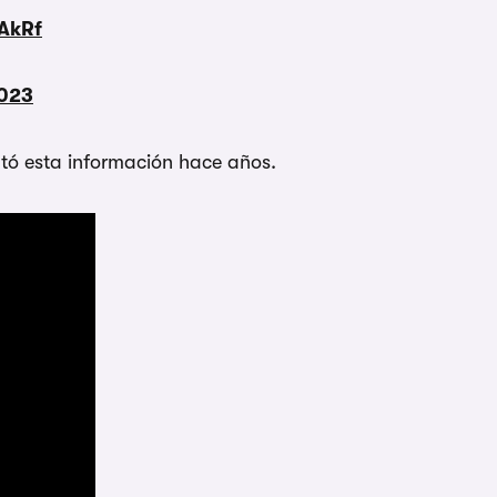
AkRf
2023
ntó esta información hace años.