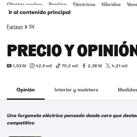
Ofertas coches
Renting
Eléctricos
Híbridos
Ven
Ir al contenido principal
Farizon
SV
PRECIO Y OPINIÓN
1,03 M
42,9 mil
70,2 mil
2,38 M
4,21 mil
Opinión
Interior y maletero
Medidas
Una furgoneta eléctrica pensada desde cero que destac
competitivo