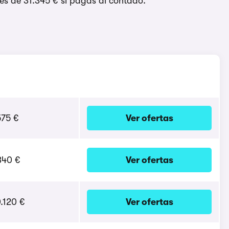
 es de 31.345 € si pagas al contado.
575 €
Ver ofertas
340 €
Ver ofertas
.120 €
Ver ofertas