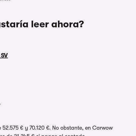
ustaría leer ahora?
 SV
V
tre 52.575 € y 70.120 €. No obstante, en Carwow