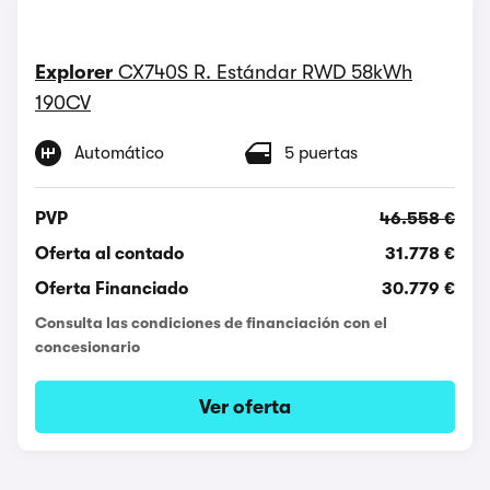
Explorer
CX740S R. Estándar RWD 58kWh
190CV
Automático
5 puertas
PVP
46.558 €
Oferta al contado
31.778 €
Oferta Financiado
30.779 €
Consulta las condiciones de financiación con el
concesionario
Ver oferta