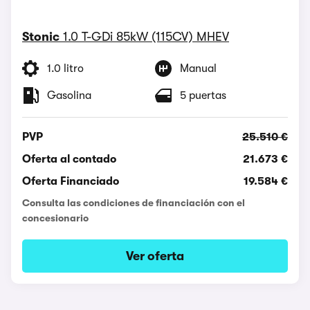
Stonic
1.0 T-GDi 85kW (115CV) MHEV
1.0 litro
Manual
Gasolina
5 puertas
PVP
25.510 €
Oferta al contado
21.673 €
Oferta Financiado
19.584 €
Consulta las condiciones de financiación con el
concesionario
Ver oferta