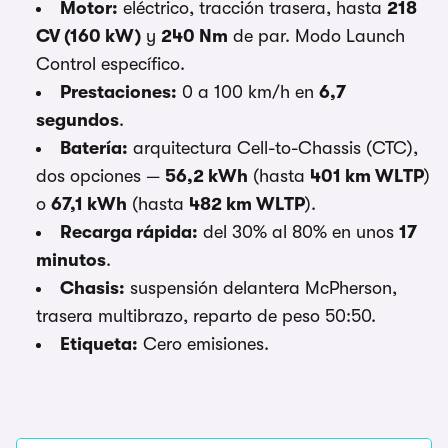
Motor:
eléctrico, tracción trasera, hasta
218
CV (160 kW)
y
240 Nm
de par. Modo Launch
Control específico.
Prestaciones:
0 a 100 km/h en
6,7
segundos
.
Batería:
arquitectura Cell-to-Chassis (CTC),
dos opciones —
56,2 kWh
(hasta
401 km WLTP
)
o
67,1 kWh
(hasta
482 km WLTP
).
Recarga rápida:
del 30% al 80% en unos
17
minutos
.
Chasis:
suspensión delantera McPherson,
trasera multibrazo, reparto de peso 50:50.
Etiqueta:
Cero emisiones.