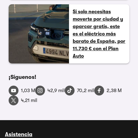
Si solo necesitas
moverte por ciudad y
aparcar gratis, este
es el eléctrico más
barato de España, por
11.730 € con el Plan
Auto
¡Síguenos!
1,03 M
42,9 mil
70,2 mil
2,38 M
4,21 mil
Asistencia