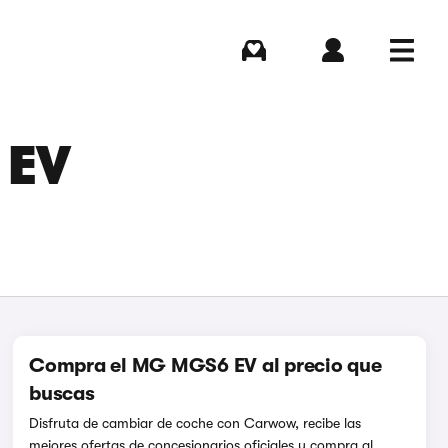
Comprar
Iniciar sesión
Menú
 EV
Compra el MG MGS6 EV al precio que
buscas
Disfruta de cambiar de coche con Carwow, recibe las
mejores ofertas de concesionarios oficiales y compra al