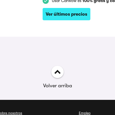
Usar Carwow es
100% gratis y co
Ver últimos precios
Volver arriba
obre nosotros
Empleo