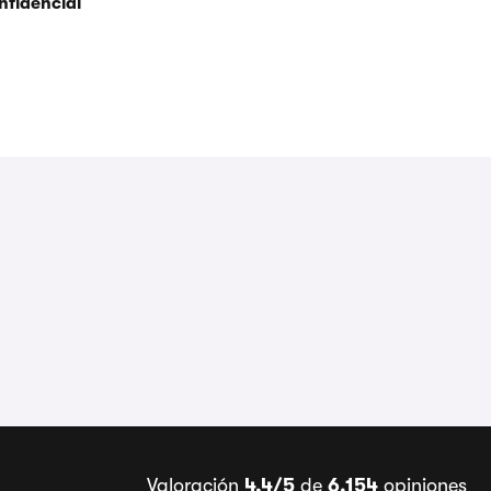
nfidencial
Valoración
4,4/5
de
6.154
opiniones