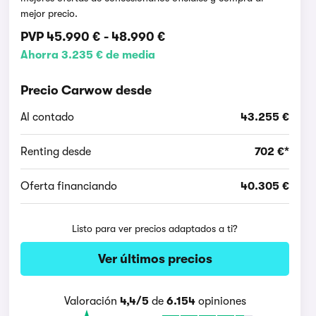
mejor precio.
PVP
45.990 €
-
48.990 €
Ahorra 3.235 € de media
Precio Carwow desde
Al contado
43.255 €
Renting desde
702 €*
Oferta financiando
40.305 €
Listo para ver precios adaptados a ti?
Ver últimos precios
Valoración
4,4/5
de
6.154
opiniones