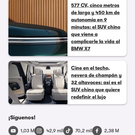
577 CV, cinco metros
de largo y 450 km de
autonomía en 9
minutos: el SUV chino
que viene a
complicarle la vida al
BMW X7
Cine en el techo,
nevera de champán y
32 altavoces: así es el
SUV chino que quiere
redefinir el lujo
¡Síguenos!
1,03 M
42,9 mil
70,2 mil
2,38 M