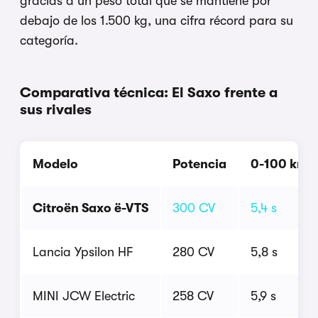
gracias a un peso total que se mantiene por
debajo de los 1.500 kg, una cifra récord para su
categoría.
Comparativa técnica: El Saxo frente a
sus rivales
Modelo
Potencia
0-100 km/
Citroën Saxo ë-VTS
300 CV
5,4 s
Lancia Ypsilon HF
280 CV
5,8 s
MINI JCW Electric
258 CV
5,9 s