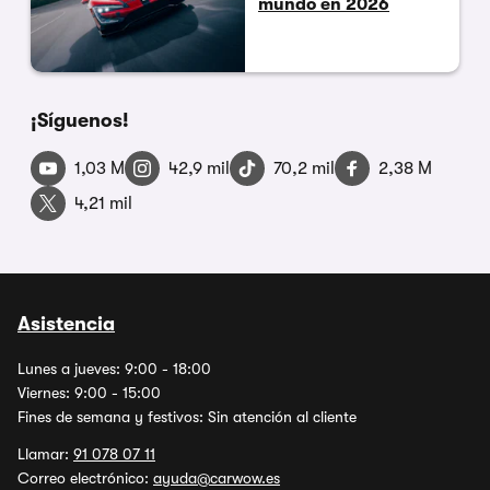
mundo en 2026
¡Síguenos!
1,03 M
42,9 mil
70,2 mil
2,38 M
4,21 mil
Asistencia
Lunes a jueves: 9:00 - 18:00
Viernes: 9:00 - 15:00
Fines de semana y festivos: Sin atención al cliente
Llamar:
91 078 07 11
Correo electrónico:
ayuda@carwow.es